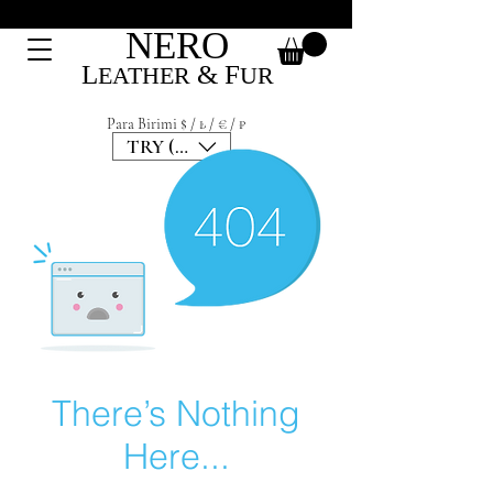
NERO
L
&
F
EATHER
UR
Para Birimi $ / ₺ / € / ₽
TRY (₺)
There’s Nothing
Here...