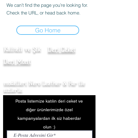
We can’t find the page you’re looking for.
Check the URL, or head back home.
Go Home
Kaliteli ve Şık
Deri Ceket
Deri Mont
Kürk Kaban
modelleri Nero Leather & Fur ile
sizlerle.
Posta listemize katılın deri ceket ve
diğer ürünlerimizde özel
kampanyalardan ilk siz haberdar
olun :)