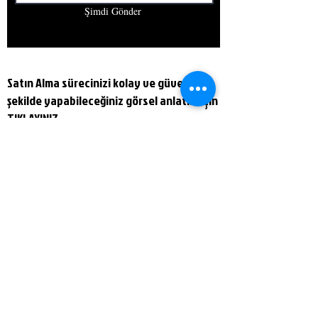
Şimdi Gönder
Satın Alma sürecinizi kolay ve güvenli
şekilde yapabileceğiniz görsel anlatım için
TIKLAYINIZ
.
Türkiye
© 2023 by EQUALS. Proudly created
with
Wix.com
Kadın Giyim
Mesafeli Satış
Erkek Giyim
Sözleşmesi
Aksesuar
Mağaza Politikası
Hakkımızda
Sevkiyat & İade