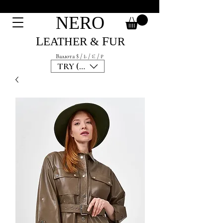
NЕRО
L
F
EATHER &
UR
Валюта $ / ₺ / € / ₽
TRY (₺)