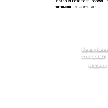
-Встреча пота тела, особенн
потемнению цвета кожи.
Качествен
стильный
модели 
Женская одежда
Согл
Мужская одежда
прод
Аксессуар
Поли
О нас
Доста