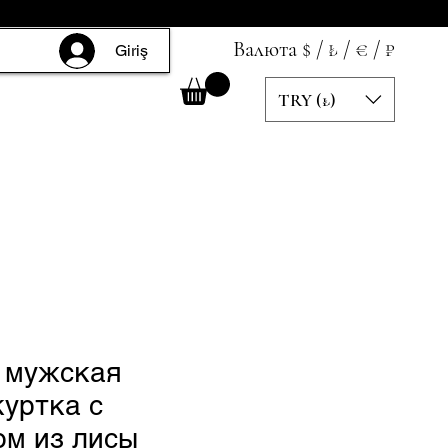
Валюта $ / ₺ / € / ₽
Giriş
TRY (₺)
 мужская
уртка с
ом из лисы