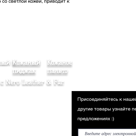
о со светлой кожей, приводит к
ный и
Кожаный
Кожаное
Шуба
пиджак
пальто
с Nero Leather & Fur.
ашение о дистанционной
Присоединяйтесь к наше
аже
другие товары узнайте 
тика магазина
предложениях :)
вка и возврат