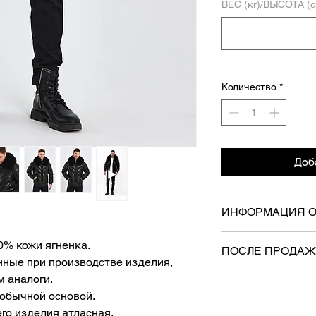
ВЕС (кг)/ВЫСОТА (с
Количество
*
Доб
ИНФОРМАЦИЯ О
- Груз будет достав
00% кожи ягненка.
ПОСЛЕ ПРОДА
- Бесплатная доста
нные при производстве изделия,
- На него будут ра
м аналоги.
«Осуществление пра
обычной основой.
возврата», «Закон
го изделия атласная.