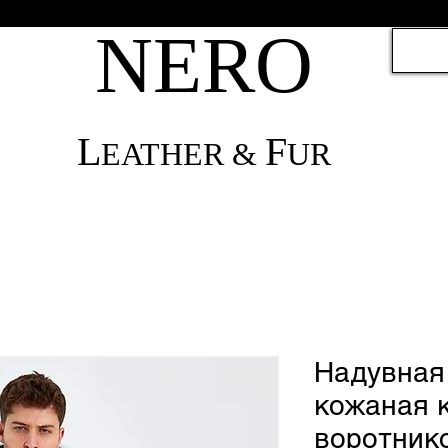
NЕRО
L
F
EATHER &
UR
Надувная
кожаная к
воротник