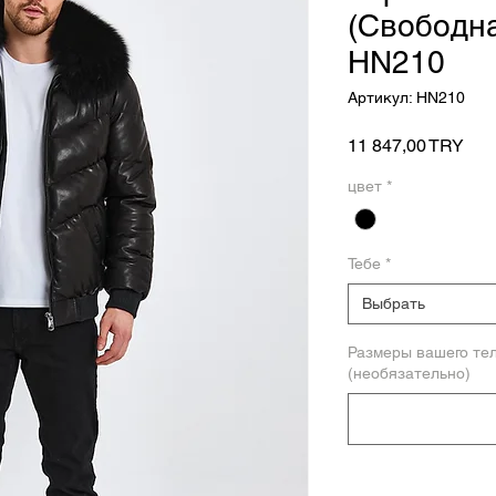
(Свободн
HN210
Артикул: HN210
Цен
11 847,00 TRY
цвет
*
Тебе
*
Выбрать
Размеры вашего те
(необязательно)