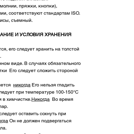
6502» и «Положени
молнии, пряжки, кнопки),
-Товар возможен во
ии, соответствуют стандартам ISO.
производителя.
лисы, съемный.
-Изменения продукт
связанных с клиент
АНИЕ И УСЛОВИЯ ХРАНЕНИЯ
ся, его следует хранить на толстой
.
нном виде. В случаях обязательного
ки Его следует сложить стороной
мнется
никогда
Его нельзя гладить
следует при температуре 100-150°С
 в химчистке.
Никогда
Во время
пар.
следует оставить сохнуть при
огда
Он не должен подвергаться
ла.