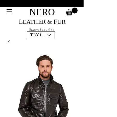
NЕRО
L
F
EATHER &
UR
Валюта $ / ₺ / € / ₽
TRY (₺)