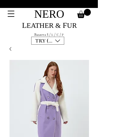
NЕRО
L
F
EATHER &
UR
Валюта $ / ₺ / € / ₽
TRY (₺)