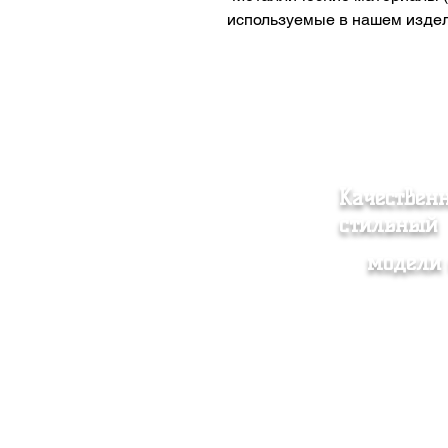
используемые в нашем издел
Качествен
стильный
модели 
Женская одежда
Согл
Мужская одежда
прод
Аксессуар
Поли
О нас
Доста