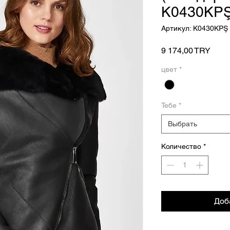
K0430KP
Артикул: K0430KPŞ
Цена
9 174,00 TRY
цвет
*
Тебе
*
Выбрать
Количество
*
Доб