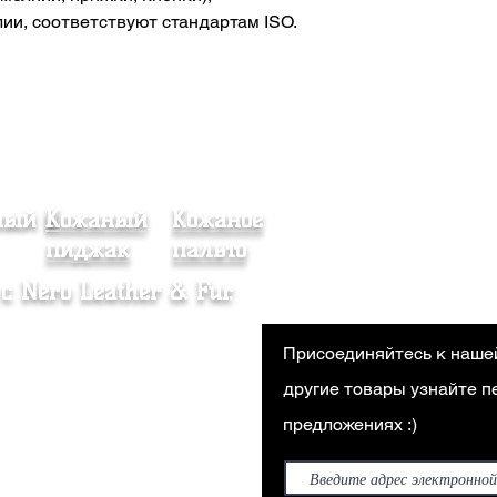
ии, соответствуют стандартам ISO.
ный и
Кожаный
Кожаное
Шуба
пиджак
пальто
с Nero Leather & Fur.
ашение о дистанционной
Присоединяйтесь к наше
аже
другие товары узнайте 
тика магазина
предложениях :)
вка и возврат