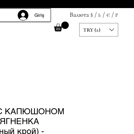
Валюта $ / ₺ / € / ₽
Giriş
TRY (₺)
 С КАПЮШОНОМ
 ЯГНЕНКА
ный крой) -