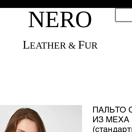
NЕRО
L
F
EATHER &
UR
ПАЛЬТО
ИЗ МЕХА
(стандарт