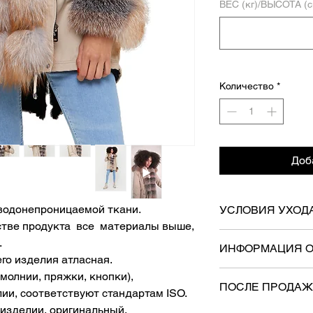
ВЕС (кг)/ВЫСОТА (с
Количество
*
Доб
 водонепроницаемой ткани.
УСЛОВИЯ УХОД
стве продукта все материалы выше,
-Продукт не следуе
.
ИНФОРМАЦИЯ О
следует хранить на
го изделия атласная.
-Несколько способо
- Груз будет достав
молнии, пряжки, кнопки),
обязательного скл
ПОСЛЕ ПРОДА
- Бесплатная доста
ии, соответствуют стандартам ISO.
следует сложить ст
 изделии, оригинальный.
-Наш товар нельзя 