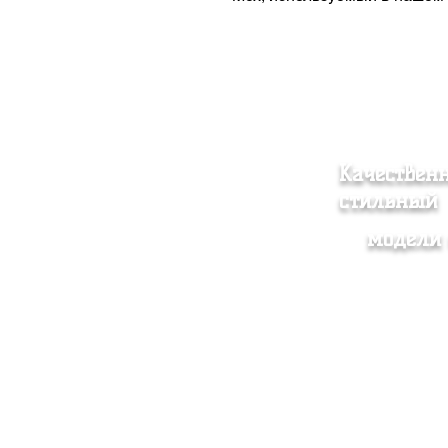
Качествен
стильный
модели 
Женская одежда
Согл
Мужская одежда
прод
Аксессуар
Поли
О нас
Доста
Контакт
Опто