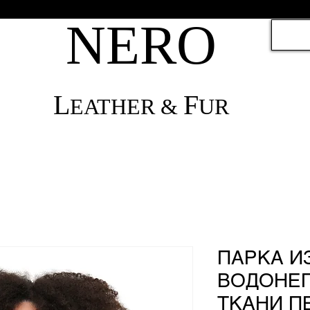
NЕRО
L
F
EATHER &
UR
ПАРКА И
ВОДОНЕ
ТКАНИ П