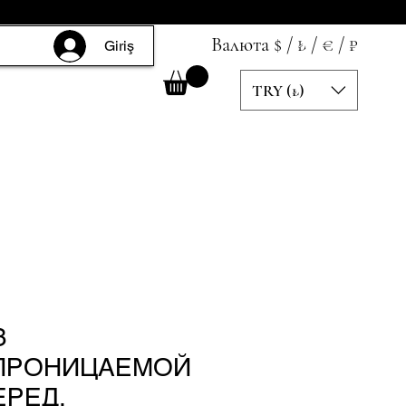
Валюта $ / ₺ / € / ₽
Giriş
TRY (₺)
З
ПРОНИЦАЕМОЙ
ЕРЕД,