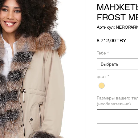
МАНЖЕТ
FROST М
Артикул: NEROPAR
Цена
8 712,00 TRY
Тебе
*
Выбрать
цвет
*
Размеры вашего те
(необязательно)