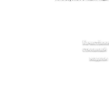
Качествен
стильный
модели 
Женская одежда
Согл
Мужская одежда
прод
Аксессуар
Поли
О нас
Доста
Контакт
Опто