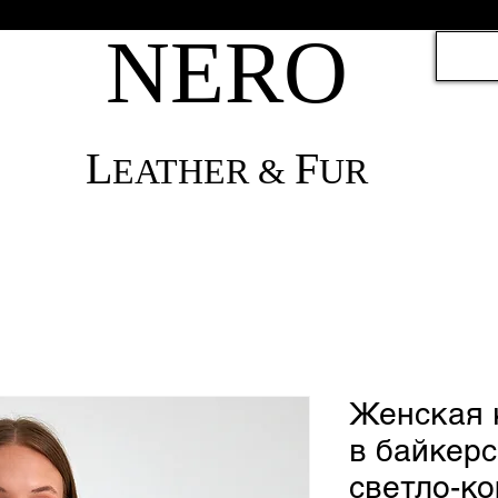
NЕRО
L
F
EATHER &
UR
Женская 
в байкер
светло-ко