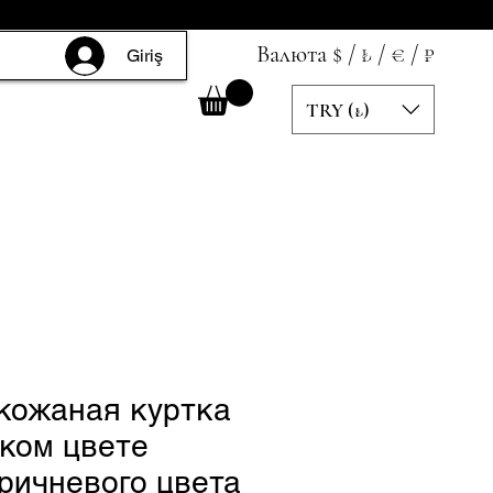
Валюта $ / ₺ / € / ₽
Giriş
TRY (₺)
кожаная куртка
ском цвете
ричневого цвета