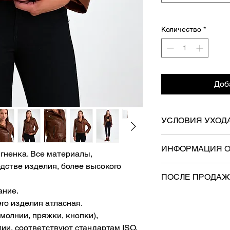
Количество
*
Доб
УСЛОВИЯ УХОД
-Когда изделие не и
ИНФОРМАЦИЯ О
хранить на толстом
гненка. Все материалы,
- Не следует хранит
дстве изделия, более высокого
- Груз будет достав
обязательного скла
ПОСЛЕ ПРОДА
- Бесплатная доста
складывать подкла
ание.
-Если куртка помне
- На него будут ра
го изделия атласная.
гладить ручным утюг
«Осуществление пра
молнии, пряжки, кнопки),
температуре 100-15
возврата», «Закон
найти в химчистке.
ии, соответствуют стандартам ISO.
6502» и «Положени