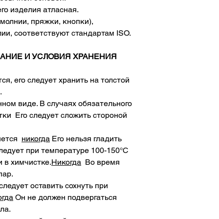
-Изменения продукт
го изделия атласная.
связанных с клиент
молнии, пряжки, кнопки),
ии, соответствуют стандартам ISO.
АНИЕ И УСЛОВИЯ ХРАНЕНИЯ
ся, его следует хранить на толстой
.
нном виде. В случаях обязательного
ки Его следует сложить стороной
мнется
никогда
Его нельзя гладить
следует при температуре 100-150°С
 в химчистке.
Никогда
Во время
пар.
следует оставить сохнуть при
огда
Он не должен подвергаться
ла.