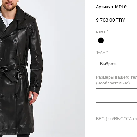
Артикул: MDL9
Цена
9 768,00 TRY
цвет
*
Тебе
*
Выбрать
Размеры вашего те
(необязательно)
ВЕС (кг)/ВЫСОТА (с