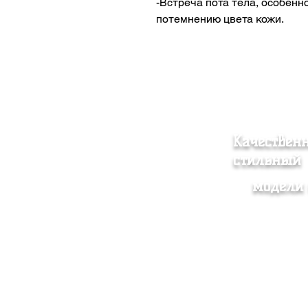
-Встреча пота тела, особенн
потемнению цвета кожи.
Качествен
стильный
модели 
Женская одежда
Согл
Мужская одежда
прод
Аксессуар
Поли
О нас
Доста