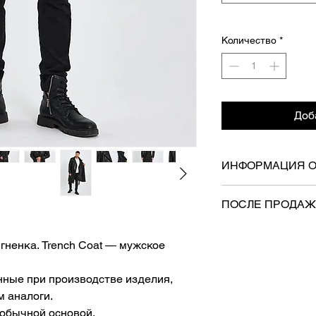
Количество
*
Доб
ИНФОРМАЦИЯ О
- Груз будет достав
ПОСЛЕ ПРОДА
- Бесплатная доста
- На него будут ра
гненка. Trench Coat — мужское
«Осуществление пра
возврата», «Закон
6502» и «Положени
нные при производстве изделия,
-Товар возможен во
м аналоги.
производителя.
обычной основой.