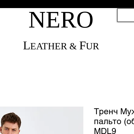
NЕRО
L
F
EATHER &
UR
Тренч Му
пальто (о
MDL9