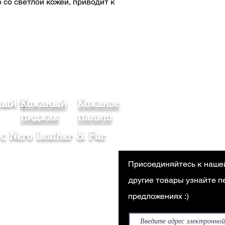
о со светлой кожей, приводит к
ный и
Кожаный
Кожаное
Шуба
пиджак
пальто
с Nero Leather & Fur.
ашение о дистанционной
Присоединяйтесь к наше
аже
другие товары узнайте 
тика магазина
предложениях :)
вка и возврат