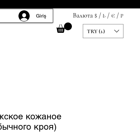
Валюта $ / ₺ / € / ₽
Giriş
TRY (₺)
жское кожаное
бычного кроя)