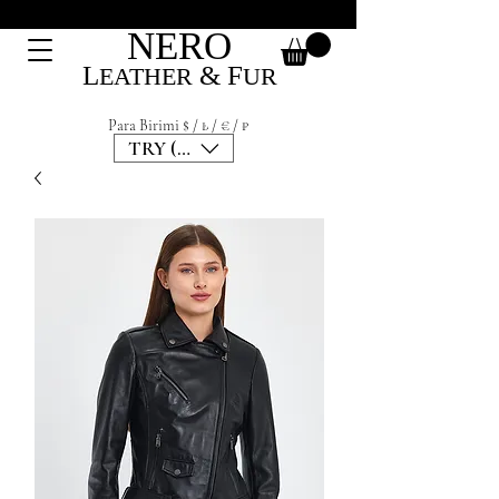
NERO
L
&
F
EATHER
UR
Para Birimi $ / ₺ / € / ₽
TRY (₺)