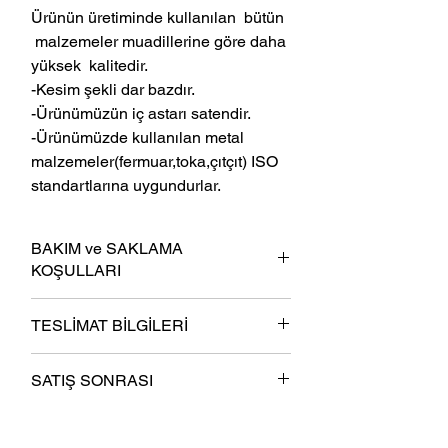
Ürünün üretiminde kullanılan bütün
malzemeler muadillerine göre daha
yüksek kalitedir.
-Kesim şekli dar bazdır.
-Ürünümüzün iç astarı satendir.
-Ürünümüzde kullanılan metal
malzemeler(fermuar,toka,çıtçıt) ISO
standartlarına uygundurlar.
BAKIM ve SAKLAMA
KOŞULLARI
-Ürün kullanım dışında omuz bölümleri
TESLİMAT BİLGİLERİ
kalın askıda saklanmalıdır.
-Katlı bir şekilde saklanmamalıdır.
- En gec 6 iş günü içinde kargoya teslim
Zorunlu katlama durumlarında ise
SATIŞ SONRASI
olunur.
ceketin astar tarafı dışa gelecek şekilde
- Ücretsiz Kargo.
katlanmalıdır.
- “Cayma Hakkı Kullanımı ve İade
-Ceketin kırışması durumunda
asla
el
şartları", “6502 Sayılı Tüketicinin