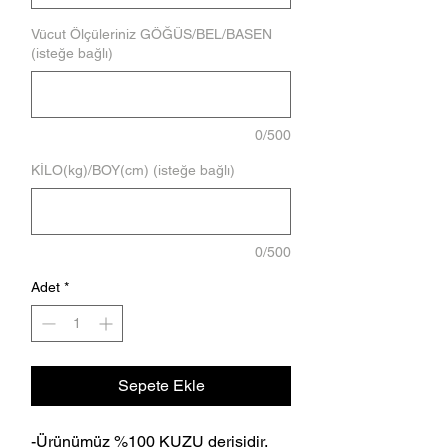
Vücut Ölçüleriniz GÖĞÜS/BEL/BASEN
(isteğe bağlı)
0/500
KİLO(kg)/BOY(cm) (isteğe bağlı)
0/500
Adet
*
Sepete Ekle
-Ürünümüz %100 KUZU derisidir.