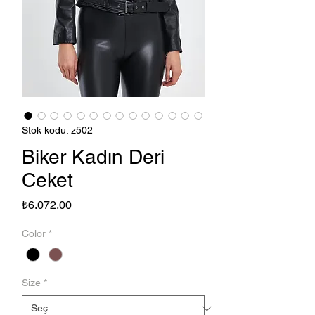
Stok kodu: z502
Biker Kadın Deri
Ceket
Fiyat
₺6.072,00
Color
*
Size
*