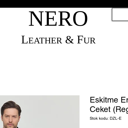
NERO
L
F
&
EATHER
UR
Eskitme Er
Ceket (Reg
Stok kodu: DZL-E