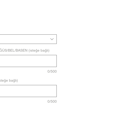
ÖĞÜS/BEL/BASEN (isteğe bağlı)
0/500
teğe bağlı)
0/500