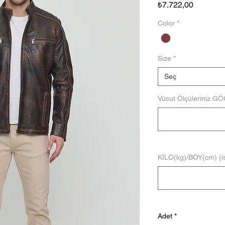
Fiyat
₺7.722,00
Color
*
Size
*
Seç
Vücut Ölçüleriniz G
KİLO(kg)/BOY(cm) (is
Adet
*