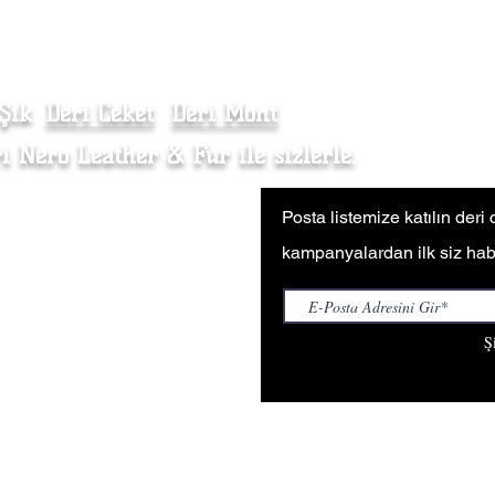
-Özellikle açık renkli 
buluşması derinin re
 Şık
Deri Ceket
Deri Mont
Kürk Kaban
i Nero Leather & Fur ile sizlerle.
li Satış Sözleşmesi
Posta listemize katılın deri
 Politikası
kampanyalardan ilk siz hab
at & İade
 Satış (Wholesale Inquiries)
Ş