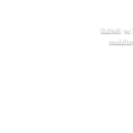
Kaliteli ve
modeller
Kadın Giyim
Mesafe
Erkek Giyim
Mağaza
Aksesuar
Sevkiy
Hakkımızda
Toptan
İletişim
S.S.S.
Beden Ölçü Tablosu