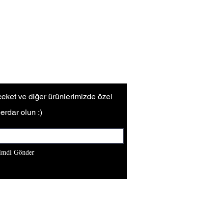
deriler ile bedendeki terin
nginin koyulaşmasına sebep olur.
 ceket ve diğer ürünlerimizde özel
erdar olun :)
imdi Gönder