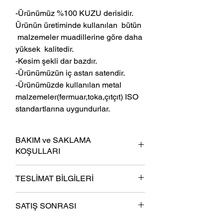
-Ürünümüz %100 KUZU derisidir.
Ürünün üretiminde kullanılan bütün
malzemeler muadillerine göre daha
yüksek kalitedir.
-Kesim şekli dar bazdır.
-Ürünümüzün iç astarı satendir.
-Ürünümüzde kullanılan metal
malzemeler(fermuar,toka,çıtçıt) ISO
standartlarına uygundurlar.
BAKIM ve SAKLAMA
KOŞULLARI
-Ürün kullanım dışında omuz bölümleri
TESLİMAT BİLGİLERİ
kalın askıda saklanmalıdır.
-Katlı bir şekilde saklanmamalıdır.
- En gec 6 iş günü içinde kargoya teslim
Zorunlu katlama durumlarında ise
SATIŞ SONRASI
olunur.
ceketin astar tarafı dışa gelecek şekilde
- Ücretsiz Kargo.
katlanmalıdır.