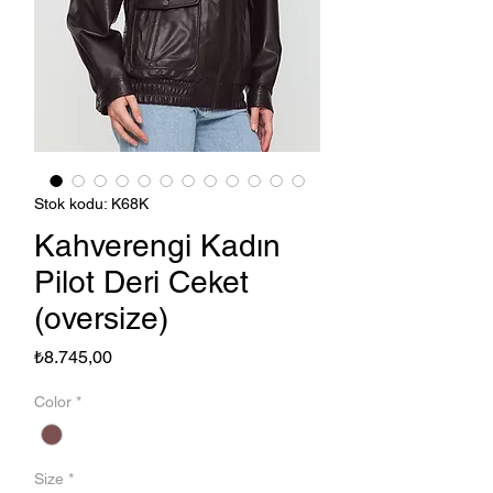
Stok kodu: K68K
Kahverengi Kadın
Pilot Deri Ceket
(oversize)
Fiyat
₺8.745,00
Color
*
Size
*