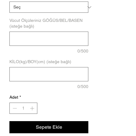
Vücut Ölçüleriniz GÖĞÜS/BEL/BASEN
(isteğe bağlı)
0/500
KİLO(kg)/BOY(cm) (isteğe bağlı)
0/500
Adet
*
Sepete Ekle