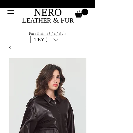
NERO
L
&
F
EATHER
UR
Para Birimi $ / ₺ / € / ₽
TRY (₺)