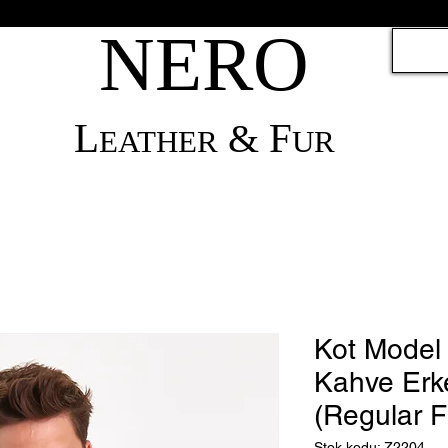
NERO
L
F
&
EATHER
UR
Kot Model
Kahve Erk
(Regular F
Stok kodu: Z2204