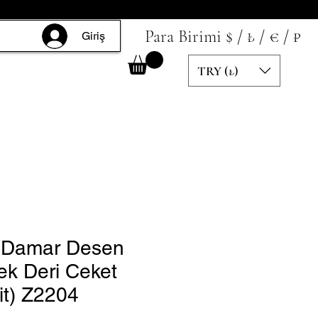
Para Birimi $ / ₺ / € / ₽
Giriş
TRY (₺)
 Damar Desen
ek Deri Ceket
it) Z2204