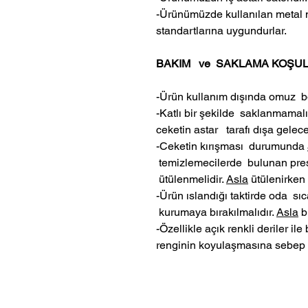
-Ürünümüzde kullanılan metal m
standartlarına uygundurlar.
BAKIM ve SAKLAMA KOŞUL
-Ürün kullanım dışında omuz bö
-Katlı bir şekilde saklanmamalı
ceketin astar tarafı dışa gelece
-Ceketin kırışması durumunda
temizlemecilerde bulunan pres
ütülenmelidir.
Asla
ütülenirken 
-Ürün ıslandığı taktirde oda sı
kurumaya bırakılmalıdır.
Asla
bi
-Özellikle açık renkli deriler i
renginin koyulaşmasına sebep 