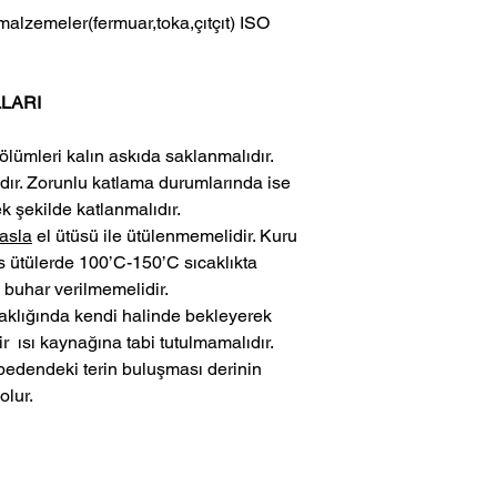
alzemeler(fermuar,toka,çıtçıt) ISO
LARI
lümleri kalın askıda saklanmalıdır.
dır. Zorunlu katlama durumlarında ise
k şekilde katlanmalıdır.
asla
el ütüsü ile ütülenmemelidir. Kuru
 ütülerde 100’C-150’C sıcaklıkta
buhar verilmemelidir.
caklığında kendi halinde bekleyerek
r ısı kaynağına tabi tutulmamalıdır.
le bedendeki terin buluşması derinin
olur.