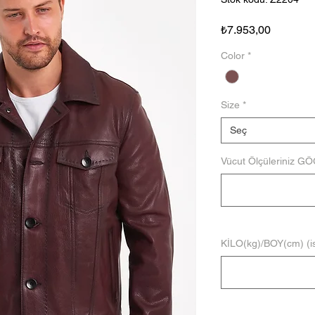
Fiyat
₺7.953,00
Color
*
Size
*
Seç
Vücut Ölçüleriniz G
KİLO(kg)/BOY(cm) (is