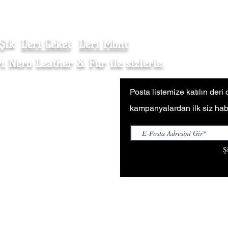
 Şık
Deri Ceket
Deri Mont
Kürk Kaban
i Nero Leather & Fur ile sizlerle.
li Satış Sözleşmesi
Posta listemize katılın deri
 Politikası
kampanyalardan ilk siz hab
at & İade
 Satış (Wholesale Inquiries)
Ş