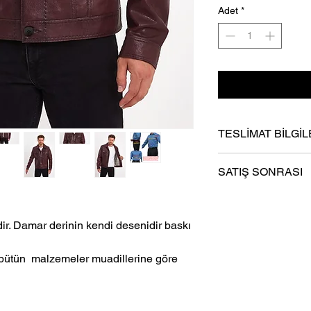
Adet
*
TESLİMAT BİLGİL
- En gec 6 iş günü iç
SATIŞ SONRASI
- Ücretsiz Kargo.
- “Cayma Hakkı Kullan
Tüketicinin Korunmas
. Damar derinin kendi desenidir baskı
Satışlara Dair Yönetm
-Üretici sebepli hatal
-Müşteri sebepli hatal
 bütün malzemeler muadillerine göre