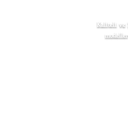
Kaliteli ve
modeller
Kadın Giyim
Mesafe
Erkek Giyim
Mağaza
Aksesuar
Sevkiy
Hakkımızda
Toptan
İletişim
S.S.S.
Beden Ölçü Tablosu