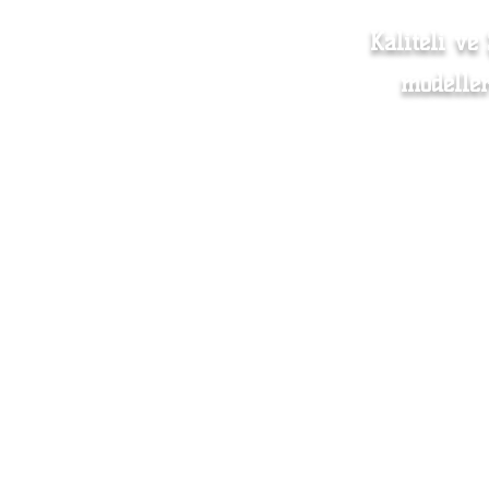
Kaliteli ve
modeller
Kadın Giyim
Mesafe
Erkek Giyim
Mağaza
Aksesuar
Sevkiy
Hakkımızda
Toptan
İletişim
S.S.S.
Beden Ölçü Tablosu