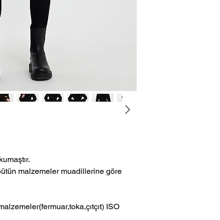
- Ücretsiz Kargo.
- “Cayma Hakkı Kullan
Tüketicinin Korunmas
Satışlara Dair Yönetm
-Üretici sebepli hatal
-Müşteri sebepli hatal
kumaştır.
bütün malzemeler muadillerine göre
alzemeler(fermuar,toka,çıtçıt) ISO