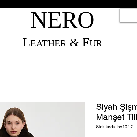
NERO
L
F
&
EATHER
UR
Siyah Şiş
Manşet Til
Stok kodu: hn102-2