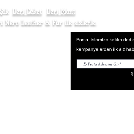
 Şık
Deri Ceket
Deri Mont
Kürk Kaban
i Nero Leather & Fur ile sizlerle.
li Satış Sözleşmesi
Posta listemize katılın deri
 Politikası
kampanyalardan ilk siz hab
at & İade
 Satış (Wholesale Inquiries)
Ş