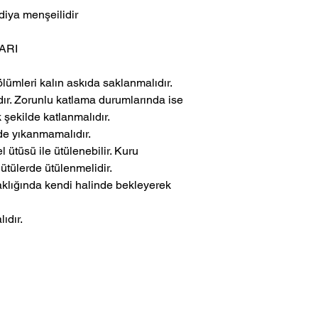
diya menşeilidir
ARI
lümleri kalın askıda saklanmalıdır.
dır. Zorunlu katlama durumlarında ise
k şekilde katlanmalıdır.
e yıkanmamalıdır.
 ütüsü ile ütülenebilir. Kuru
ütülerde ütülenmelidir.
caklığında kendi halinde bekleyerek
ıdır.