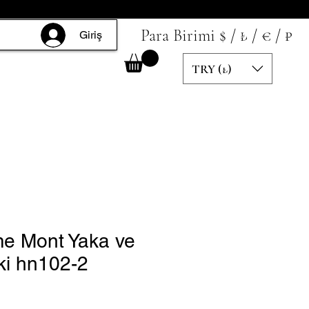
Para Birimi $ / ₺ / € / ₽
Giriş
TRY (₺)
me Mont Yaka ve
ki hn102-2