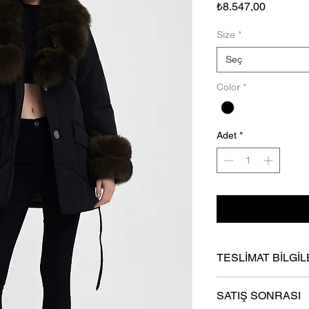
Fiyat
₺8.547,00
Size
*
Seç
Color
*
Adet
*
TESLİMAT BİLGİL
- En gec 6 iş günü iç
SATIŞ SONRASI