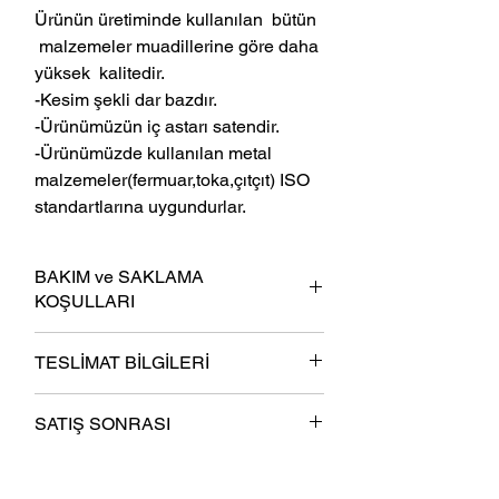
Ürünün üretiminde kullanılan bütün
malzemeler muadillerine göre daha
yüksek kalitedir.
-Kesim şekli dar bazdır.
-Ürünümüzün iç astarı satendir.
-Ürünümüzde kullanılan metal
malzemeler(fermuar,toka,çıtçıt) ISO
standartlarına uygundurlar.
BAKIM ve SAKLAMA
KOŞULLARI
-Ürün kullanım dışında omuz bölümleri
TESLİMAT BİLGİLERİ
kalın askıda saklanmalıdır.
-Katlı bir şekilde saklanmamalıdır.
- En gec 6 iş günü içinde kargoya teslim
Zorunlu katlama durumlarında ise
SATIŞ SONRASI
olunur.
ceketin astar tarafı dışa gelecek şekilde
- Ücretsiz Kargo.
katlanmalıdır.
- “Cayma Hakkı Kullanımı ve İade
-Ceketin kırışması durumunda
asla
el
şartları", “6502 Sayılı Tüketicinin