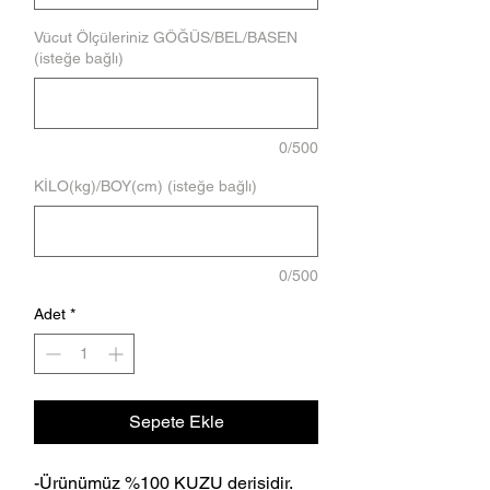
Vücut Ölçüleriniz GÖĞÜS/BEL/BASEN
(isteğe bağlı)
0/500
KİLO(kg)/BOY(cm) (isteğe bağlı)
0/500
Adet
*
Sepete Ekle
-Ürünümüz %100 KUZU derisidir.