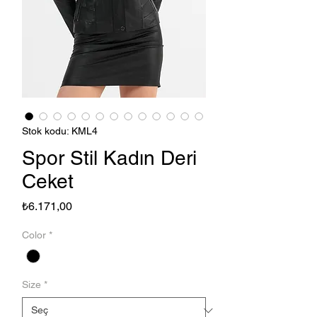
Stok kodu: KML4
Spor Stil Kadın Deri
Ceket
Fiyat
₺6.171,00
Color
*
Size
*