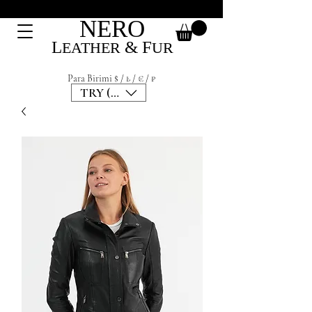
NERO
L
&
F
EATHER
UR
Para Birimi $ / ₺ / € / ₽
TRY (₺)