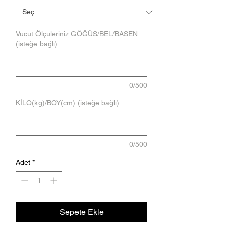
Vücut Ölçüleriniz GÖĞÜS/BEL/BASEN
(isteğe bağlı)
0/500
KİLO(kg)/BOY(cm) (isteğe bağlı)
0/500
Adet
*
Sepete Ekle