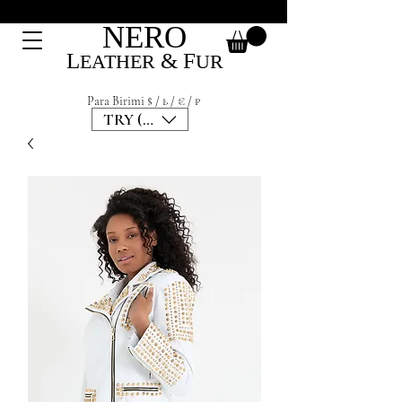
NERO
L
&
F
EATHER
UR
Para Birimi $ / ₺ / € / ₽
TRY (₺)