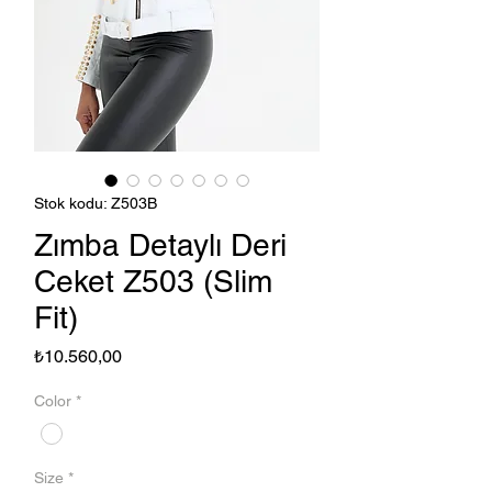
Stok kodu: Z503B
Zımba Detaylı Deri
Ceket Z503 (Slim
Fit)
Fiyat
₺10.560,00
Color
*
Size
*