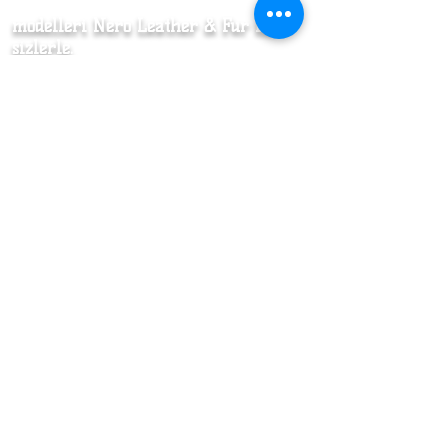
modelleri Nero Leather & Fur ile
sizlerle.
Posta listemize katılın deri ceket ve
diğer ürünlerimizde özel
kampanyalardan ilk siz haberdar
olun :)
Şimdi Gönder
Satın Alma sürecinizi kolay ve güvenli
şekilde yapabileceğiniz görsel anlatım için
TIKLAYINIZ
.