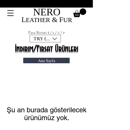
NERO
L
&
F
EATHER
UR
Para Birimi $ / ₺ / € / ₽
TRY (₺)
İndirim/Fırsat Ürünleri
Ana Sayfa
Şu an burada gösterilecek
ürünümüz yok.